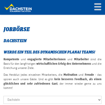
Toggl
To
navig
na
DACHSTEIN AKTUELL
JOBBÖRSE
BESUCHERPLANER
DACHSTEIN
DACHSTEIN GLETSCHERWELT
WERDE EIN TEIL DES DYNAMISCHEN PLANAI TEAMS!
Kompetente
engagierte
Mitarbeiterinnen
Mitarbeiter
und
und
sind die
TICKETS & INFOS
wirtschaftlichen Erfolg des Unternehmens
Basis für den langfristigen
und die
Erreichung unserer Ziele.
Motivation
Freude
Das Herzblut jedes einzelnen Mitarbeiters, die
und
- das
SERVICE
kein besseres Feedback, als einen
spüren auch unsere Gäste. Und es gibt
glücklichen und sehr zufriedenen Gast
, der immer wieder gerne zu uns
kommt!
KARRIERE