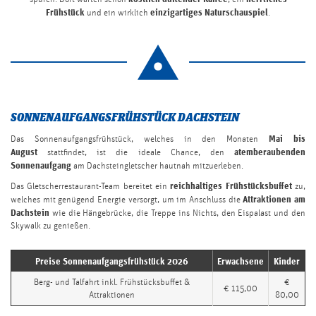
Language
Frühstück
einzigartiges Naturschauspiel
und ein wirklich
.
Suchbegriff...
SONNENAUFGANGSFRÜHSTÜCK DACHSTEIN
Mai bis
Das Sonnenaufgangsfrühstück, welches in den Monaten
August
atemberaubenden
stattfindet, ist die ideale Chance, den
Sonnenaufgang
am Dachsteingletscher hautnah mitzuerleben.
reichhaltiges Frühstücksbuffet
Das Gletscherrestaurant-Team bereitet ein
zu,
Attraktionen am
welches mit genügend Energie versorgt, um im Anschluss die
Dachstein
wie die Hängebrücke, die Treppe ins Nichts, den Eispalast und den
Skywalk zu genießen.
Preise Sonnenaufgangsfrühstück 2026
Erwachsene
Kinder
Berg- und Talfahrt inkl. Frühstücksbuffet &
€
€ 115,00
Attraktionen
80,00